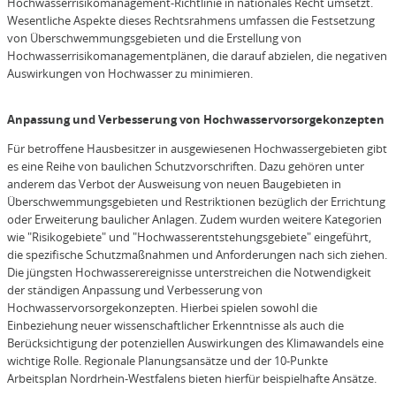
Hochwasserrisikomanagement-Richtlinie in nationales Recht umsetzt.
Wesentliche Aspekte dieses Rechtsrahmens umfassen die Festsetzung
von Überschwemmungsgebieten und die Erstellung von
Hochwasserrisikomanagementplänen, die darauf abzielen, die negativen
Auswirkungen von Hochwasser zu minimieren.
Anpassung und Verbesserung von Hochwasservorsorgekonzepten
Für betroffene Hausbesitzer in ausgewiesenen Hochwassergebieten gibt
es eine Reihe von baulichen Schutzvorschriften. Dazu gehören unter
anderem das Verbot der Ausweisung von neuen Baugebieten in
Überschwemmungsgebieten und Restriktionen bezüglich der Errichtung
oder Erweiterung baulicher Anlagen. Zudem wurden weitere Kategorien
wie "Risikogebiete" und "Hochwasserentstehungsgebiete" eingeführt,
die spezifische Schutzmaßnahmen und Anforderungen nach sich ziehen.
Die jüngsten Hochwasserereignisse unterstreichen die Notwendigkeit
der ständigen Anpassung und Verbesserung von
Hochwasservorsorgekonzepten. Hierbei spielen sowohl die
Einbeziehung neuer wissenschaftlicher Erkenntnisse als auch die
Berücksichtigung der potenziellen Auswirkungen des Klimawandels eine
wichtige Rolle. Regionale Planungsansätze und der 10-Punkte
Arbeitsplan Nordrhein-Westfalens bieten hierfür beispielhafte Ansätze.